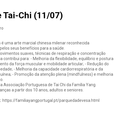
 Tai-Chi (11/07)
ro
n é uma arte marcial chinesa milenar reconhecida
elos seus benefícios para a saúde.
imentos suaves, técnicas de respiração e concentração
a contribui para: - Melhoria da flexibilidade, equilíbrio e postura
ento da força muscular e mobilidade articular; - Redução do
iedade; - Melhoria da capacidade cardiorrespiratória e da
guínea; - Promoção da atenção plena (mindfulness) e melhoria
o.
a Associação Portuguesa de Tai Chi da Família Yang.
ianças a partir dos 10 anos, adultos e seniores.
:
https://familiayangportugal.pt/parquedadevesa.html