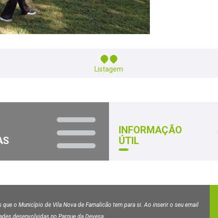
Listagem
INFORMAÇÃO
AS
ÚTIL
 que o Município de Vila Nova de Famalicão tem para si. Ao inserir o seu email
dades desenvolvidas no Parque da Devesa.