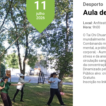
11
Desporto
Aula de
julho
2026
Local:
Anfiteat
Hora:
9h00
O Tai Chi Chua
mundialmente p
Combinando mov
mental, a prátic
corporal; - Aum
stress e da ans
circulação san
da concentraçã
Dinamizado pel
Público alvo: cr
Gratuito.
Inscrição no link