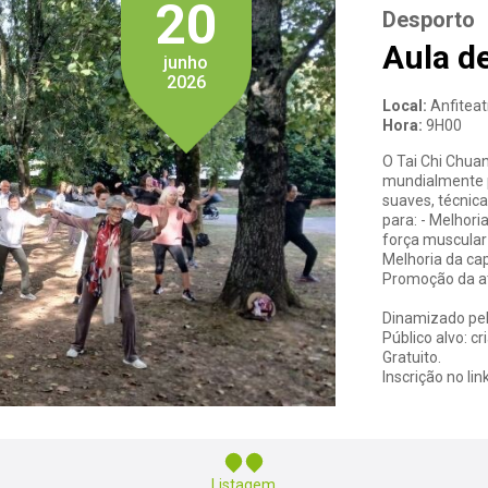
20
Desporto
Aula de
junho
2026
Local:
Anfiteat
Hora:
9H00
O Tai Chi Chua
mundialmente 
suaves, técnica
para: - Melhoria
força muscular 
Melhoria da cap
Promoção da at
Dinamizado pel
Público alvo: cr
Gratuito.
Inscrição no link
Listagem