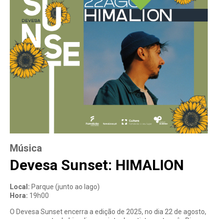
e
s
a
Música
Devesa Sunset: HIMALION
Local:
Parque (junto ao lago)
Hora:
19h00
O Devesa Sunset encerra a edição de 2025, no dia 22 de agosto,