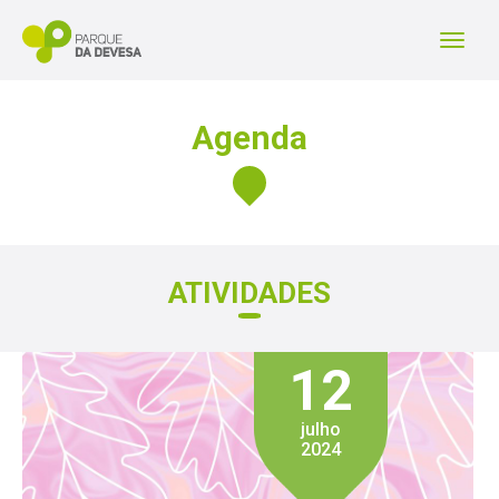
P
a
r
Agenda
q
u
e
ATIVIDADES
d
a
12
D
julho
e
2024
v