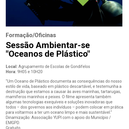
e
s
a
Formação/Oficinas
Sessão Ambientar-se
"Oceanos de Plástico"
Local:
Agrupamento de Escolas de Gondifelos
Hora:
9H05 e 10H20
"Um Oceano de Plástico documenta as consequências do nosso
estilo de vida, baseado em plástico descartável, e testemunha a
destruição que estamos a causar às aves marinhas, tartarugas,
mamíferos marinhos e peixes. O filme apresenta também
algumas tecnologias exequíveis e soluções inovadoras que
todos – dos governos aos indivíduos – podem colocar em prática
para voltarmos a ter um oceano limpo e mais sustentável."
Dinamização: Associação YUPI com o apoio do Município /
EMGPD.
Gratuito.